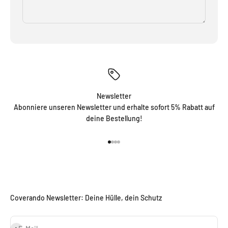
Newsletter
Abonniere unseren Newsletter und erhalte sofort 5% Rabatt auf
deine Bestellung!
Gehe zu Element 1
Gehe zu Element 2
Gehe zu Element 3
Gehe zu Element 4
Coverando Newsletter: Deine Hülle, dein Schutz
Abonnieren