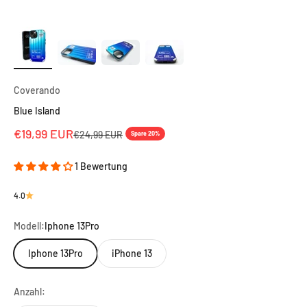
Coverando
Blue Island
Angebot
€19,99 EUR
Regulärer Preis
€24,99 EUR
Spare 20%
1 Bewertung
4.0
Modell:
Iphone 13Pro
Iphone 13Pro
iPhone 13
Anzahl: