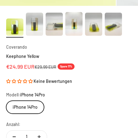
Coverando
Keephone Yellow
Angebot
€24,99 EUR
Regulärer Preis
€29,99 EUR
Spare 17%
Keine Bewertungen
Modell:
iPhone 14Pro
iPhone 14Pro
Anzahl: