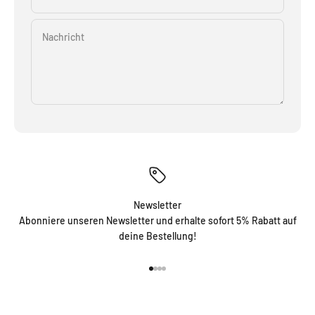
Nachricht
Newsletter
Abonniere unseren Newsletter und erhalte sofort 5% Rabatt auf
deine Bestellung!
Gehe zu Element 1
Gehe zu Element 2
Gehe zu Element 3
Gehe zu Element 4